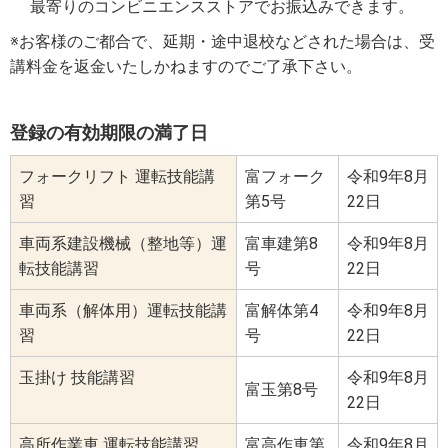
最寄りのコンビニエンスストアでお振込みできます。
※お客様のご都合で、延期・途中退校などされた場合は、受
講料金を返金いたしかねますのでご了承下さい。
登録の有効期限の満了日
フォークリフト 運転技能講
富フォーク
令和9年8月
習
第5号
22日
車両系建設機械（整地等）運
富車建第8
令和9年8月
転技能講習
号
22日
車両系（解体用）運転技能講
富解体第4
令和9年8月
習
号
22日
玉掛け 技能講習
令和9年8月
富玉第8号
22日
高所作業車 運転技能講習
富高作車第
令和9年8月