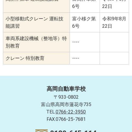
6号
22日
小型移動式クレーン 運転技
富小移ク第
令和9年8月
能講習
6号
22日
車両系建設機械（整地等）特
----
別教育
クレーン 特別教育
----
高岡自動車学校
〒933-0802
富山県高岡市蓮花寺735
TEL.
0766-22-3950
FAX.0766-25-7681