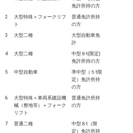
免許所持の方
2
大型特殊＋フォークリフ
普通免許所持
ト
の方
3
大型二種
大型自動車免
許
4
大型二種
中型８t(限定)
免許所持の方
5
中型自動車
準中型（５t限
定）免許所持
の方
6
大型特殊＋車両系建設機
普通免許所持
械（整地等）＋フォーク
の方
リフト
7
普通二種
中型８t（限
定）免許所持