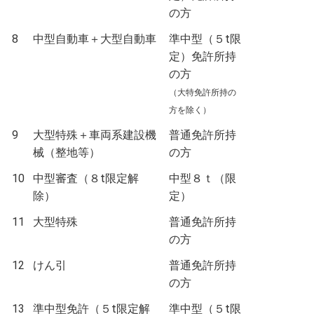
の方
8
中型自動車＋大型自動車
準中型（５t限
定）免許所持
の方
（大特免許所持の
方を除く）
9
大型特殊＋車両系建設機
普通免許所持
械（整地等）
の方
10
中型審査（８t限定解
中型８ｔ（限
除）
定）
11
大型特殊
普通免許所持
の方
12
けん引
普通免許所持
の方
13
準中型免許（５t限定解
準中型（５t限