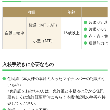
種目
年齢
片眼 0.3
普通（MT／AT）
片眼が 0.
自動二輪車
16歳以上
赤・青・黄
小型（MT）
運動能力は
入校手続きに必要なもの
住民票（本人様の本籍の入ったマイナンバーの記載のな
いもの）
※免許証をお持ちの方は、免許証と本籍地の分かる住民
票もしくは免許証更新時にもらう本籍地記載の半券を持
参してください。