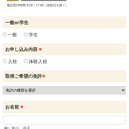
電話受付時間 8:20～17:00（休校日を除く）
一般or学生
一般
学生
お申し込み内容
※
入校
体験入校
取得ご希望の免許
※
お名前
※
例）富山 花子